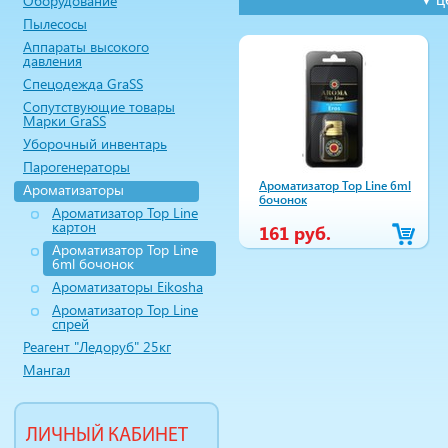
Оборудование
Пылесосы
Аппараты высокого
давления
Спецодежда GraSS
Сопутствующие товары
Марки GraSS
Уборочный инвентарь
Парогенераторы
Ароматизатор Top Line 6ml
Ароматизаторы
бочонок
Ароматизатор Top Line
картон
161 руб.
Ароматизатор Top Line
6ml бочонок
Ароматизаторы Eikosha
Ароматизатор Top Line
спрей
Реагент "Ледоруб" 25кг
Мангал
ЛИЧНЫЙ КАБИНЕТ