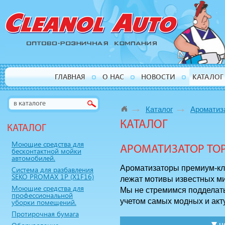
ГЛАВНАЯ
О НАС
НОВОСТИ
КАТАЛОГ
→
→
Каталог
Ароматиз
КАТАЛОГ
КАТАЛОГ
Моющие средства для
АРОМАТИЗАТОР TOP
бесконтактной мойки
автомобилей.
Ароматизаторы премиум-кла
Система для разбавления
SEKO PROMAX 1P (X1F16)
лежат мотивы известных м
Моющие средства для
Мы не стремимся подделать
профессиональной
учетом самых модных и акт
уборки помещений.
Протирочная бумага
▼
ц