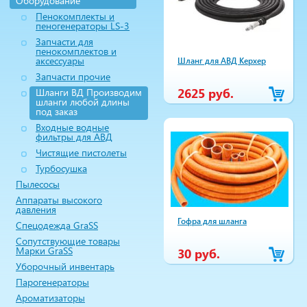
Оборудование
Пенокомплекты и
пеногенераторы LS-3
Запчасти для
пенокомплектов и
аксессуары
Шланг для АВД Керхер
Запчасти прочие
2625 руб.
Шланги ВД Производим
шланги любой длины
под заказ
Входные водные
фильтры для АВД
Чистящие пистолеты
Турбосушка
Пылесосы
Аппараты высокого
давления
Гофра для шланга
Спецодежда GraSS
Сопутствующие товары
Марки GraSS
30 руб.
Уборочный инвентарь
Парогенераторы
Ароматизаторы