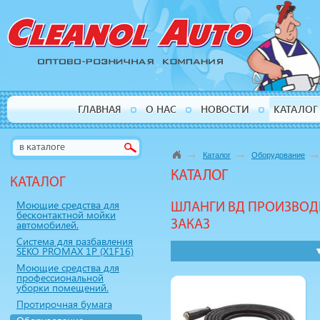
ГЛАВНАЯ
О НАС
НОВОСТИ
КАТАЛОГ
→
→
Каталог
Оборудование
КАТАЛОГ
КАТАЛОГ
Моющие средства для
ШЛАНГИ ВД ПРОИЗВО
бесконтактной мойки
автомобилей.
ЗАКАЗ
Система для разбавления
SEKO PROMAX 1P (X1F16)
Моющие средства для
профессиональной
уборки помещений.
Протирочная бумага